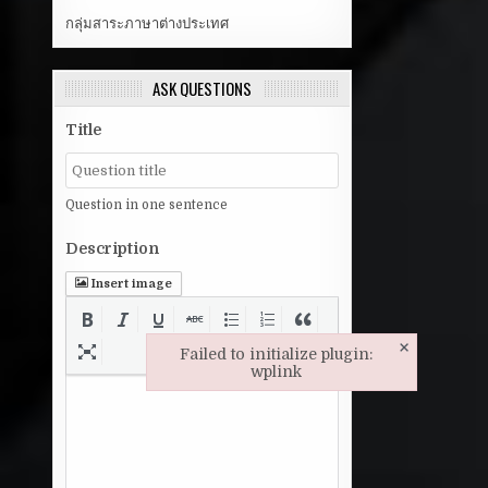
กลุ่มสาระภาษาต่างประเทศ
ASK QUESTIONS
Title
Question in one sentence
Description
Insert image
×
Failed to initialize plugin:
wplink
Failed to initialize plugin: wplink