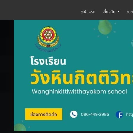
โรงเรียนวังหินกิตติวิทยาคม
WWW.WHK.AC.TH
หน้าแรก
เกี่ยวกับ
การ