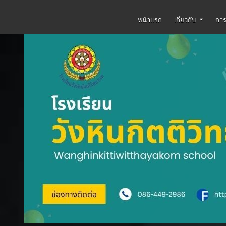
โรงเรียนวังหินกิตติวิทยาคม
WWW.WHK.AC.TH
หน้าแรก
เกี่ยวกับ
การ