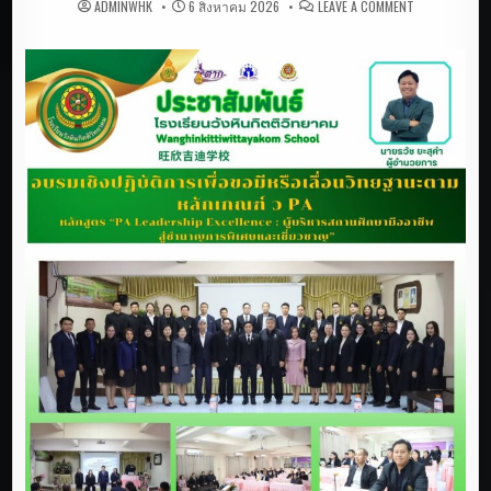
ON
ADMINWHK
6 สิงหาคม 2026
LEAVE A COMMENT
ข่าว
ประชาสัมพันธ
โรงเรียน
วัง
หิน
กิตติ
วิทยาคม