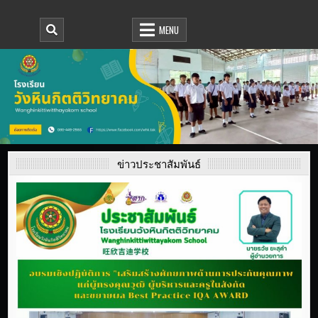
โรงเรียนวังหินกิตติวิทยาคม
WWW.WHK.AC.TH
MENU
ข่าวประชาสัมพันธ์