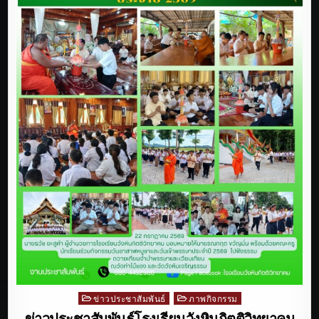
ข่าวประชาสัมพันธ์
ภาพกิจกรรม
Posted
in
ข่าวประชาสัมพันธ์โรงเรียนวังหินกิตติวิทยาคม