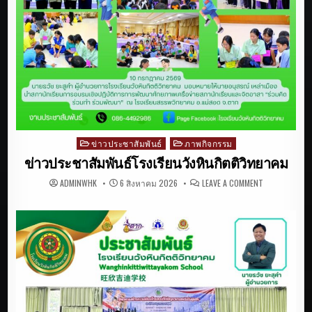
ข่าวประชาสัมพันธ์
ภาพกิจกรรม
Posted
in
ข่าวประชาสัมพันธ์โรงเรียนวังหินกิตติวิทยาคม
ON
ADMINWHK
6 สิงหาคม 2026
LEAVE A COMMENT
ข่าว
ประชาสัมพันธ
โรงเรียน
วัง
หิน
กิตติ
วิทยาคม