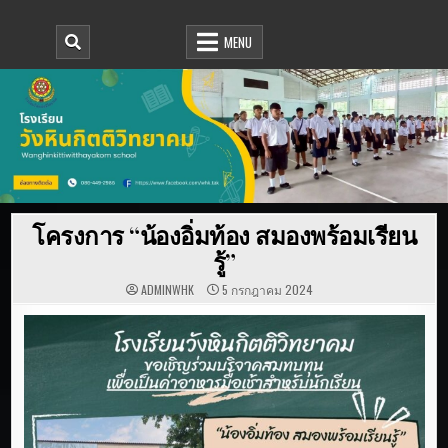
โรงเรียนวังหินกิตติวิทยาคม
WWW.WHK.AC.TH
MENU
โครงการ “น้องอิ่มท้อง สมองพร้อมเรียน
รู้”
ADMINWHK
5 กรกฎาคม 2024